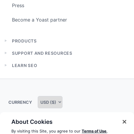
Press
Become a Yoast partner
PRODUCTS
Expand
child
SUPPORT AND RESOURCES
menu
Expand
child
LEARN SEO
menu
Expand
child
menu
CURRENCY
About Cookies
Some rights reserved
Privacy notice
Terms of service
By visiting this Site, you agree to our
Terms of Use
,